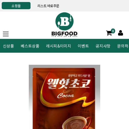
쇼핑몰
리스트 바로주문
0
신상품
베스트상품
레시피&이미지
이벤트
공지사항
문의하