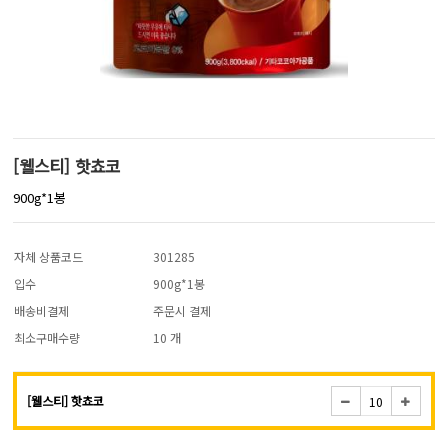
[웰스티] 핫쵸코
900g*1봉
자체 상품코드
301285
입수
900g*1봉
배송비결제
주문시 결제
최소구매수량
10 개
[웰스티] 핫쵸코