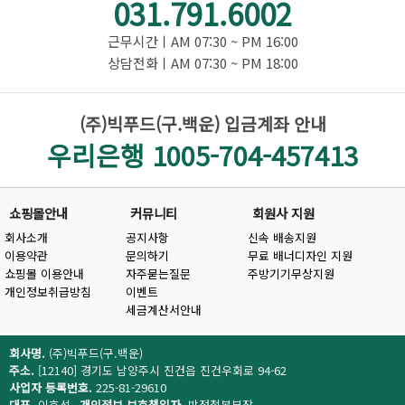
031.791.6002
근무시간ㅣAM 07:30 ~ PM 16:00
상담전화ㅣAM 07:30 ~ PM 18:00
(주)빅푸드(구.백운) 입금계좌 안내
우리은행 1005-704-457413
쇼핑몰안내
커뮤니티
회원사 지원
회사소개
공지사항
신속 배송지원
이용약관
문의하기
무료 배너디자인 지원
쇼핑몰 이용안내
자주묻는질문
주방기기무상지원
개인정보취급방침
이벤트
세금계산서안내
회사명.
(주)빅푸드(구.백운)
주소.
[12140] 경기도 남양주시 진건읍 진건우회로 94-62
사업자 등록번호.
225-81-29610
대표.
이효석
개인정보 보호책임자.
박정철본부장