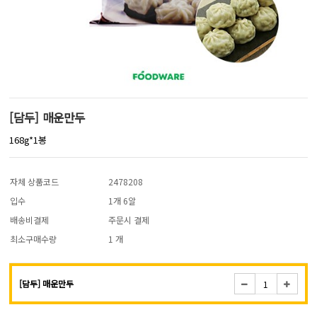
[담두] 매운만두
168g*1봉
자체 상품코드
2478208
입수
1개 6알
배송비결제
주문시 결제
최소구매수량
1 개
[담두] 매운만두