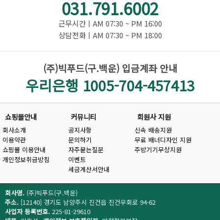
031.791.6002
근무시간ㅣAM 07:30 ~ PM 16:00
상담전화ㅣAM 07:30 ~ PM 18:00
(주)빅푸드(구.백운) 입금계좌 안내
우리은행 1005-704-457413
쇼핑몰안내
커뮤니티
회원사 지원
회사소개
공지사항
신속 배송지원
이용약관
문의하기
무료 배너디자인 지원
쇼핑몰 이용안내
자주묻는질문
주방기기무상지원
개인정보취급방침
이벤트
세금계산서안내
회사명.
(주)빅푸드(구.백운)
주소.
[12140] 경기도 남양주시 진건읍 진건우회로 94-62
사업자 등록번호.
225-81-29610