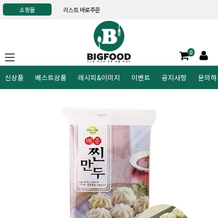
쇼핑몰
리스트 바로주문
0
신상품
베스트상품
레시피&이미지
이벤트
공지사항
문의하