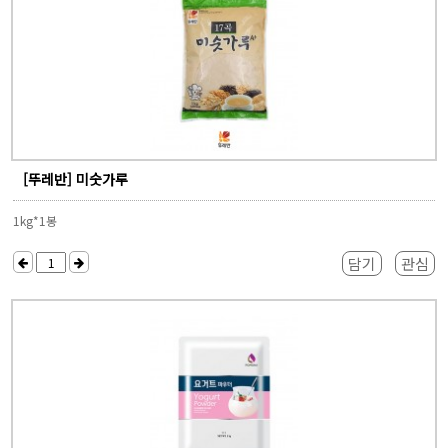
[뚜레반] 미숫가루
1kg*1봉
담기
관심