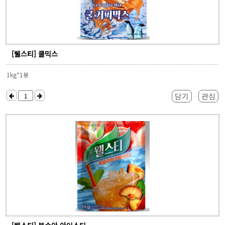
[웰스티] 쿨믹스
1kg*1봉
담기
관심