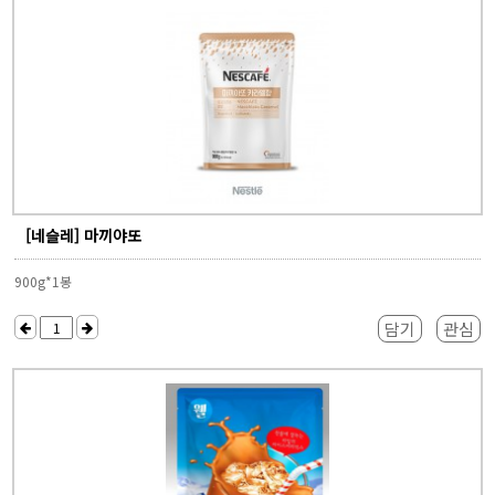
[네슬레] 마끼야또
900g*1봉
담기
관심