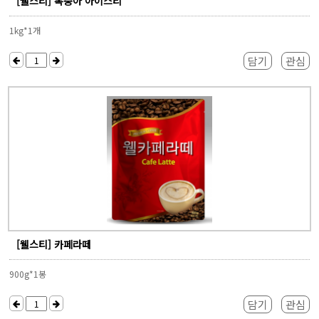
[웰스티] 복숭아 아이스티
1kg*1개
담기
관심
[웰스티] 카페라떼
900g*1봉
담기
관심