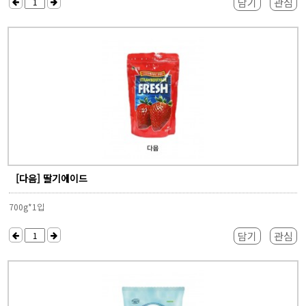
담기
관심
[다음] 딸기에이드
700g*1입
담기
관심