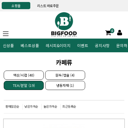
쇼핑몰
리스트 바로주문
0
신상품
베스트상품
레시피&이미지
이벤트
공지사항
문의하
카페류
액상/시럽 (40)
원두/캡슐 (4)
TEA/분말 (19)
냉동자재 (1)
판매많은순
낮은가격순
높은가격순
최근등록순