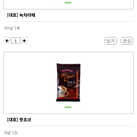
[대호] 녹차라떼
500g*1봉
담기
관심
[대호] 핫쵸코
1kg*1입