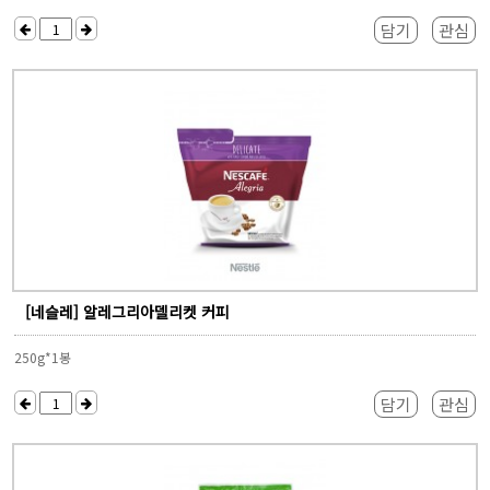
담기
관심
[네슬레] 알레그리아델리켓 커피
250g*1봉
담기
관심