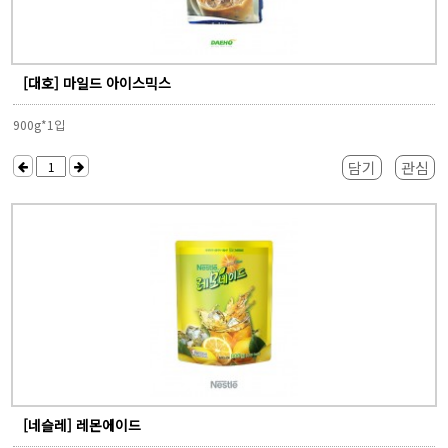
[대호] 마일드 아이스믹스
900g*1입
담기
관심
[네슬레] 레몬에이드