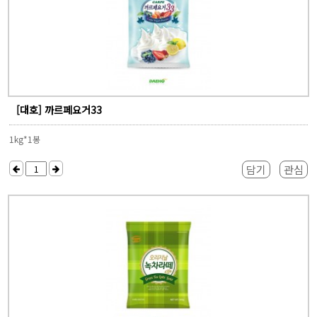
[대호] 까르페요거33
1kg*1봉
담기
관심