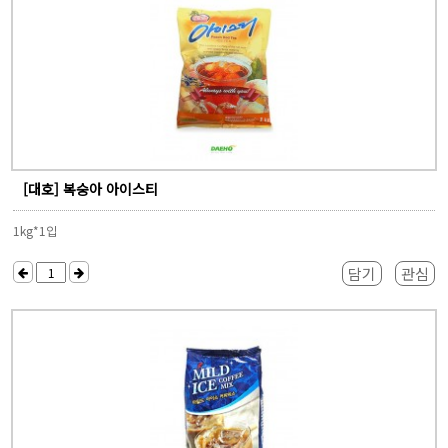
[대호] 복숭아 아이스티
1kg*1입
담기
관심