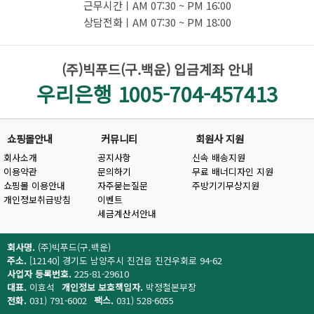
근무시간ㅣAM 07:30 ~ PM 16:00
상담전화ㅣAM 07:30 ~ PM 18:00
(주)빅푸드(구.백운) 입금계좌 안내
우리은행 1005-704-457413
쇼핑몰안내
커뮤니티
회원사 지원
회사소개
공지사항
신속 배송지원
이용약관
문의하기
무료 배너디자인 지원
쇼핑몰 이용안내
자주묻는질문
주방기기무상지원
개인정보취급방침
이벤트
세금계산서안내
회사명.
(주)빅푸드(구.백운)
주소.
[12140] 경기도 남양주시 진건읍 진건우회로 94-62
사업자 등록번호.
225-81-29610
대표.
이효석
개인정보 보호책임자.
박정철본부장
전화.
031) 791-6002
팩스.
031) 528-6055