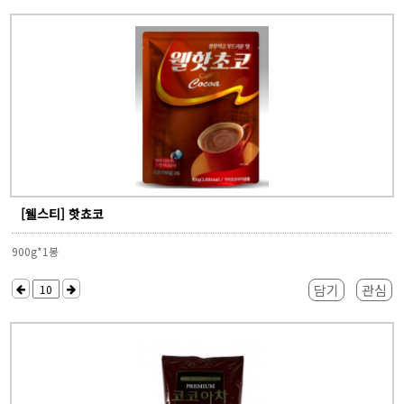
[웰스티] 핫쵸코
900g*1봉
담기
관심