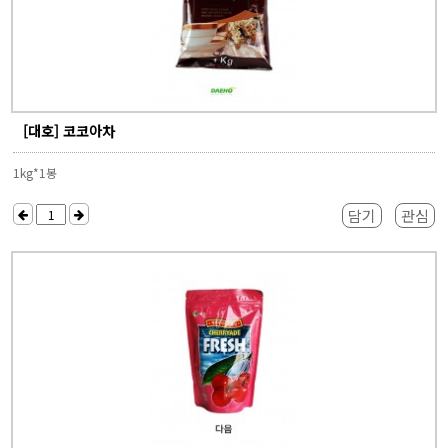
[대호] 코코아차
1kg*1봉
담기
관심