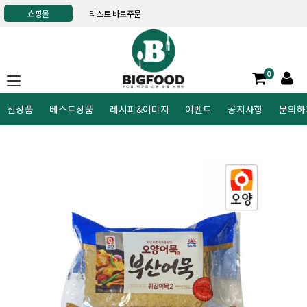
쇼핑몰
리스트 바로주문
0
신상품
베스트상품
레시피&이미지
이벤트
공지사항
문의하