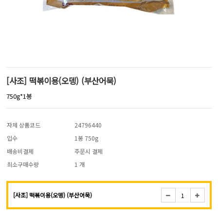
[사조] 떡볶이용(오뎅) (부산어묵)
750g*1봉
자체 상품코드
24796440
입수
1봉 750g
배송비결제
주문시 결제
최소구매수량
1 개
[사조] 떡볶이용(오뎅) (부산어묵)