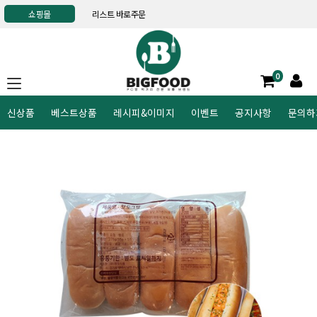
쇼핑몰
리스트 바로주문
0
신상품
베스트상품
레시피&이미지
이벤트
공지사항
문의하