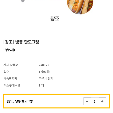
[창조] 냉동 핫도그빵
1봉(5개)
자체 상품코드
248170
입수
1봉(6개)
배송비결제
주문시 결제
최소구매수량
1 개
[창조] 냉동 핫도그빵