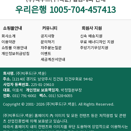
우리은행 1005-704-457413
쇼핑몰안내
커뮤니티
회원사 지원
회사소개
공지사항
신속 배송지원
이용약관
문의하기
무료 배너디자인 지원
쇼핑몰 이용안내
자주묻는질문
주방기기무상지원
개인정보취급방침
이벤트
세금계산서안내
회사명.
(주)빅푸드(구.백운)
주소.
[12140] 경기도 남양주시 진건읍 진건우회로 94-62
사업자 등록번호.
225-81-29610
대표.
이효석
개인정보 보호책임자.
박정철본부장
전화.
031) 791-6002
팩스.
031) 528-6055
Copyright © 2001- 2026 (주)빅푸드(구.백운). All Rights Reserved.
(주)빅푸드(구.백운) 홈페이지 內 이미지 및 모든 컨텐츠 등은 저작권법 및 콘텐
츠 산업진흥법에 의해 보호받고 있습니다.
따라서 홈페이지 내의 컨텐츠와 이미지를 무단 도용하여 상업적으로 이용하시는