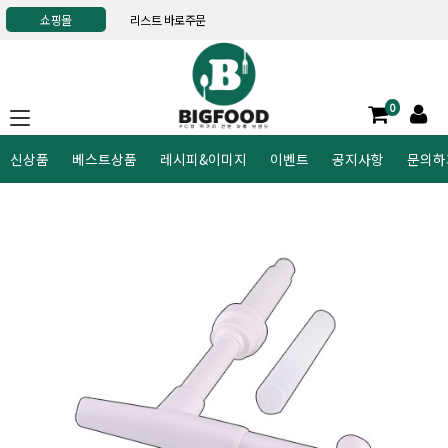
쇼핑몰
리스트 바로주문
0
신상품
베스트상품
레시피&이미지
이벤트
공지사항
문의하