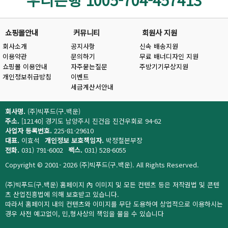
쇼핑몰안내
커뮤니티
회원사 지원
회사소개
공지사항
신속 배송지원
이용약관
문의하기
무료 배너디자인 지원
쇼핑몰 이용안내
자주묻는질문
주방기기무상지원
개인정보취급방침
이벤트
세금계산서안내
회사명.
(주)빅푸드(구.백운)
주소.
[12140] 경기도 남양주시 진건읍 진건우회로 94-62
사업자 등록번호.
225-81-29610
대표.
이효석
개인정보 보호책임자.
박정철본부장
전화.
031) 791-6002
팩스.
031) 528-6055
Copyright © 2001- 2026 (주)빅푸드(구.백운). All Rights Reserved.
(주)빅푸드(구.백운) 홈페이지 內 이미지 및 모든 컨텐츠 등은 저작권법 및 콘텐
츠 산업진흥법에 의해 보호받고 있습니다.
따라서 홈페이지 내의 컨텐츠와 이미지를 무단 도용하여 상업적으로 이용하시는
경우 사전 예고없이, 민,형사상의 책임을 물을 수 있습니다