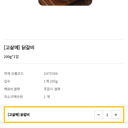
[고살메] 닭갈비
200g*1입
자체 상품코드
2479306
입수
1개 200g
배송비결제
주문시 결제
최소구매수량
1 개
[고살메] 닭갈비