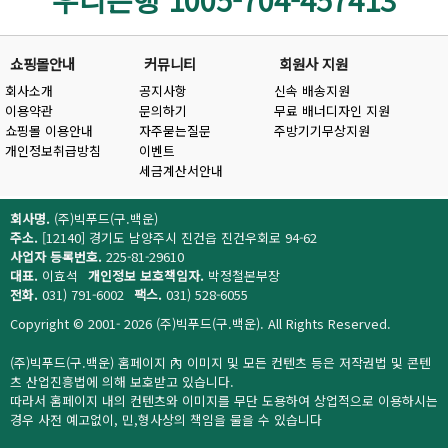
쇼핑몰안내
커뮤니티
회원사 지원
회사소개
공지사항
신속 배송지원
이용약관
문의하기
무료 배너디자인 지원
쇼핑몰 이용안내
자주묻는질문
주방기기무상지원
개인정보취급방침
이벤트
세금계산서안내
회사명.
(주)빅푸드(구.백운)
주소.
[12140] 경기도 남양주시 진건읍 진건우회로 94-62
사업자 등록번호.
225-81-29610
대표.
이효석
개인정보 보호책임자.
박정철본부장
전화.
031) 791-6002
팩스.
031) 528-6055
Copyright © 2001- 2026 (주)빅푸드(구.백운). All Rights Reserved.
(주)빅푸드(구.백운) 홈페이지 內 이미지 및 모든 컨텐츠 등은 저작권법 및 콘텐
츠 산업진흥법에 의해 보호받고 있습니다.
따라서 홈페이지 내의 컨텐츠와 이미지를 무단 도용하여 상업적으로 이용하시는
경우 사전 예고없이, 민,형사상의 책임을 물을 수 있습니다