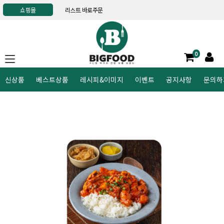
쇼핑몰
리스트 바로주문
0
신상품
베스트상품
레시피&이미지
이벤트
공지사항
문의하