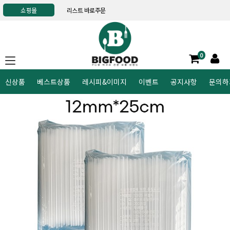
쇼핑몰
리스트 바로주문
0
신상품
베스트상품
레시피&이미지
이벤트
공지사항
문의하