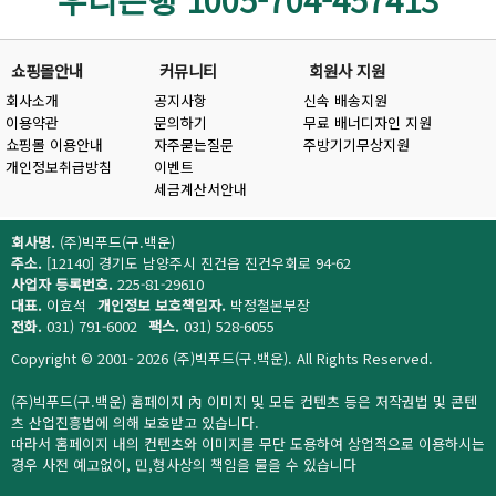
쇼핑몰안내
커뮤니티
회원사 지원
회사소개
공지사항
신속 배송지원
이용약관
문의하기
무료 배너디자인 지원
쇼핑몰 이용안내
자주묻는질문
주방기기무상지원
개인정보취급방침
이벤트
세금계산서안내
회사명.
(주)빅푸드(구.백운)
주소.
[12140] 경기도 남양주시 진건읍 진건우회로 94-62
사업자 등록번호.
225-81-29610
대표.
이효석
개인정보 보호책임자.
박정철본부장
전화.
031) 791-6002
팩스.
031) 528-6055
Copyright © 2001- 2026 (주)빅푸드(구.백운). All Rights Reserved.
(주)빅푸드(구.백운) 홈페이지 內 이미지 및 모든 컨텐츠 등은 저작권법 및 콘텐
츠 산업진흥법에 의해 보호받고 있습니다.
따라서 홈페이지 내의 컨텐츠와 이미지를 무단 도용하여 상업적으로 이용하시는
경우 사전 예고없이, 민,형사상의 책임을 물을 수 있습니다