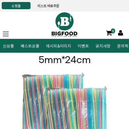
쇼핑몰
리스트 바로주문
0
신상품
베스트상품
레시피&이미지
이벤트
공지사항
문의하