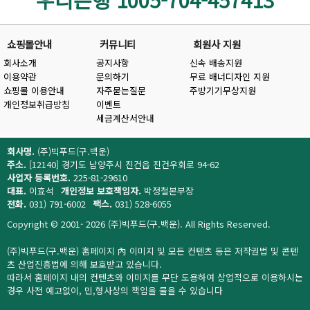
쇼핑몰안내
커뮤니티
회원사 지원
회사소개
공지사항
신속 배송지원
이용약관
문의하기
무료 배너디자인 지원
쇼핑몰 이용안내
자주묻는질문
주방기기무상지원
개인정보취급방침
이벤트
세금계산서안내
회사명.
(주)빅푸드(구.백운)
주소.
[12140] 경기도 남양주시 진건읍 진건우회로 94-62
사업자 등록번호.
225-81-29610
대표.
이효석
개인정보 보호책임자.
박정철본부장
전화.
031) 791-6002
팩스.
031) 528-6055
Copyright © 2001- 2026 (주)빅푸드(구.백운). All Rights Reserved.
(주)빅푸드(구.백운) 홈페이지 內 이미지 및 모든 컨텐츠 등은 저작권법 및 콘텐
츠 산업진흥법에 의해 보호받고 있습니다.
따라서 홈페이지 내의 컨텐츠와 이미지를 무단 도용하여 상업적으로 이용하시는
경우 사전 예고없이, 민,형사상의 책임을 물을 수 있습니다