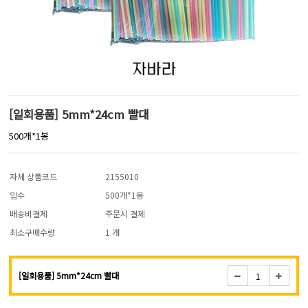
[일회용품] 5mm*24cm 빨대
500개*1봉
자체 상품코드
2155010
입수
500개*1봉
배송비결제
주문시 결제
최소구매수량
1 개
[일회용품] 5mm*24cm 빨대