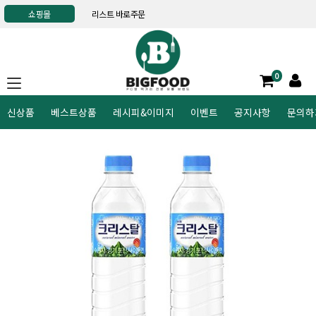
쇼핑몰
리스트 바로주문
0
신상품
베스트상품
레시피&이미지
이벤트
공지사항
문의하