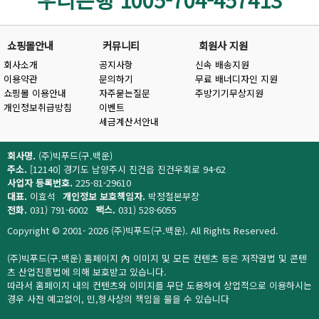
쇼핑몰안내
커뮤니티
회원사 지원
회사소개
공지사항
신속 배송지원
이용약관
문의하기
무료 배너디자인 지원
쇼핑몰 이용안내
자주묻는질문
주방기기무상지원
개인정보취급방침
이벤트
세금계산서안내
회사명.
(주)빅푸드(구.백운)
주소.
[12140] 경기도 남양주시 진건읍 진건우회로 94-62
사업자 등록번호.
225-81-29610
대표.
이효석
개인정보 보호책임자.
박정철본부장
전화.
031) 791-6002
팩스.
031) 528-6055
Copyright © 2001- 2026 (주)빅푸드(구.백운). All Rights Reserved.
(주)빅푸드(구.백운) 홈페이지 內 이미지 및 모든 컨텐츠 등은 저작권법 및 콘텐
츠 산업진흥법에 의해 보호받고 있습니다.
따라서 홈페이지 내의 컨텐츠와 이미지를 무단 도용하여 상업적으로 이용하시는
경우 사전 예고없이, 민,형사상의 책임을 물을 수 있습니다