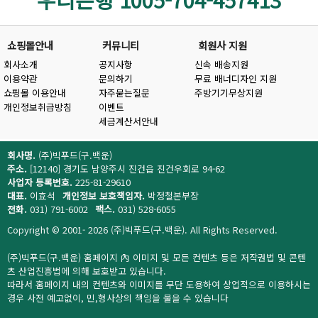
쇼핑몰안내
커뮤니티
회원사 지원
회사소개
공지사항
신속 배송지원
이용약관
문의하기
무료 배너디자인 지원
쇼핑몰 이용안내
자주묻는질문
주방기기무상지원
개인정보취급방침
이벤트
세금계산서안내
회사명.
(주)빅푸드(구.백운)
주소.
[12140] 경기도 남양주시 진건읍 진건우회로 94-62
사업자 등록번호.
225-81-29610
대표.
이효석
개인정보 보호책임자.
박정철본부장
전화.
031) 791-6002
팩스.
031) 528-6055
Copyright © 2001- 2026 (주)빅푸드(구.백운). All Rights Reserved.
(주)빅푸드(구.백운) 홈페이지 內 이미지 및 모든 컨텐츠 등은 저작권법 및 콘텐
츠 산업진흥법에 의해 보호받고 있습니다.
따라서 홈페이지 내의 컨텐츠와 이미지를 무단 도용하여 상업적으로 이용하시는
경우 사전 예고없이, 민,형사상의 책임을 물을 수 있습니다