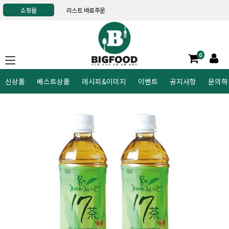
쇼핑몰
리스트 바로주문
0
신상품
베스트상품
레시피&이미지
이벤트
공지사항
문의하