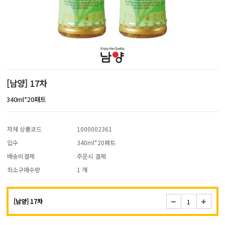
[남양] 17차
340ml*20패트
자체 상품코드
1000002361
입수
340ml*20패트
배송비결제
주문시 결제
최소구매수량
1 개
[남양] 17차