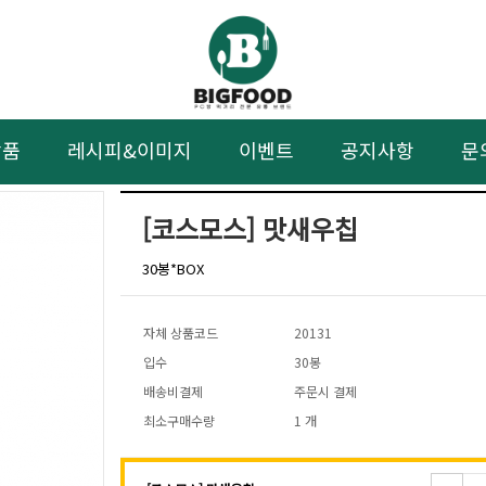
상품
레시피&이미지
이벤트
공지사항
문
[코스모스] 맛새우칩
30봉*BOX
자체 상품코드
20131
입수
30봉
배송비결제
주문시 결제
최소구매수량
1 개