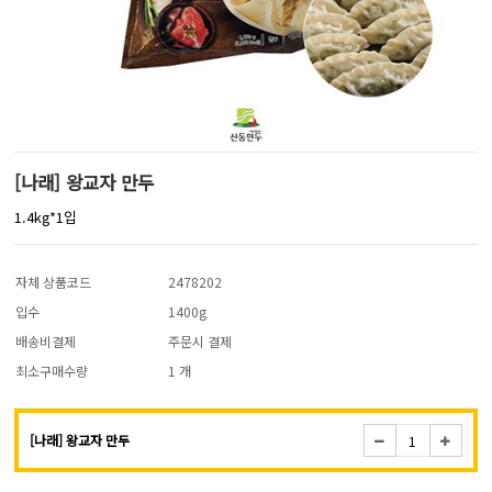
[나래] 왕교자 만두
1.4kg*1입
자체 상품코드
2478202
입수
1400g
배송비결제
주문시 결제
최소구매수량
1 개
[나래] 왕교자 만두