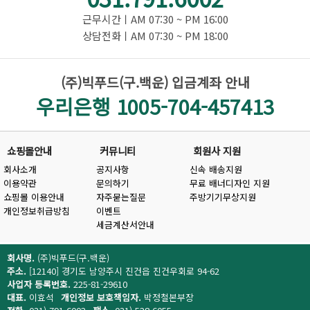
근무시간ㅣAM 07:30 ~ PM 16:00
상담전화ㅣAM 07:30 ~ PM 18:00
(주)빅푸드(구.백운) 입금계좌 안내
우리은행 1005-704-457413
쇼핑몰안내
커뮤니티
회원사 지원
회사소개
공지사항
신속 배송지원
이용약관
문의하기
무료 배너디자인 지원
쇼핑몰 이용안내
자주묻는질문
주방기기무상지원
개인정보취급방침
이벤트
세금계산서안내
회사명.
(주)빅푸드(구.백운)
주소.
[12140] 경기도 남양주시 진건읍 진건우회로 94-62
사업자 등록번호.
225-81-29610
대표.
이효석
개인정보 보호책임자.
박정철본부장