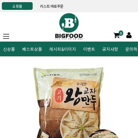
쇼핑몰
리스트 바로주문
0
신상품
베스트상품
레시피&이미지
이벤트
공지사항
문의하