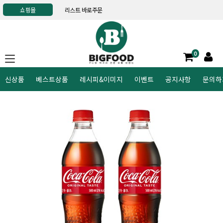
쇼핑몰
리스트 바로주문
0
신상품
베스트상품
레시피&이미지
이벤트
공지사항
문의하