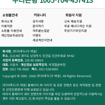
쇼핑몰안내
커뮤니티
회원사 지원
회사소개
공지사항
신속 배송지원
이용약관
문의하기
무료 배너디자인 지원
쇼핑몰 이용안내
자주묻는질문
주방기기무상지원
개인정보취급방침
이벤트
세금계산서안내
회사명.
(주)빅푸드(구.백운)
주소.
[12140] 경기도 남양주시 진건읍 진건우회로 94-62
사업자 등록번호.
225-81-29610
대표.
이효석
개인정보 보호책임자.
박정철본부장
전화.
031) 791-6002
팩스.
031) 528-6055
Copyright © 2001- 2026 (주)빅푸드(구.백운). All Rights Reserved.
(주)빅푸드(구.백운) 홈페이지 內 이미지 및 모든 컨텐츠 등은 저작권법 및 콘텐
츠 산업진흥법에 의해 보호받고 있습니다.
따라서 홈페이지 내의 컨텐츠와 이미지를 무단 도용하여 상업적으로 이용하시는
경우 사전 예고없이, 민,형사상의 책임을 물을 수 있습니다