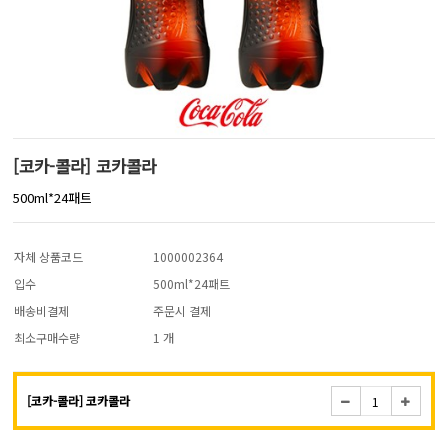
[코카-콜라] 코카콜라
500ml*24패트
자체 상품코드
1000002364
입수
500ml*24패트
배송비결제
주문시 결제
최소구매수량
1 개
[코카-콜라] 코카콜라