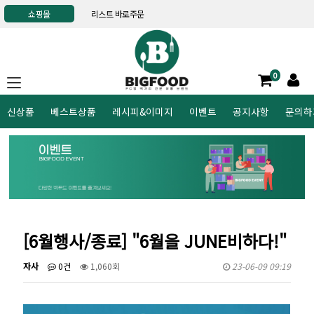
쇼핑몰
리스트 바로주문
0
신상품
베스트상품
레시피&이미지
이벤트
공지사항
문의하
[6월행사/종료] "6월을 JUNE비하다!"
자사
0건
1,060회
23-06-09 09:19