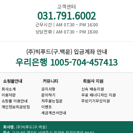
고객센터
031.791.6002
근무시간ㅣAM 07:30 ~ PM 16:00
상담전화ㅣAM 07:30 ~ PM 18:00
(주)빅푸드(구.백운) 입금계좌 안내
우리은행 1005-704-457413
쇼핑몰안내
커뮤니티
회원사 지원
회사소개
공지사항
신속 배송지원
이용약관
문의하기
무료 배너디자인 지원
쇼핑몰 이용안내
자주묻는질문
주방기기무상지원
개인정보취급방침
이벤트
세금계산서안내
회사명.
(주)빅푸드(구.백운)
주소.
[12140] 경기도 남양주시 진건읍 진건우회로 94-62