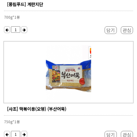
[풍림푸드] 계란지단
700g*1봉
담기
관심
[사조] 떡볶이용(오뎅) (부산어묵)
750g*1봉
담기
관심