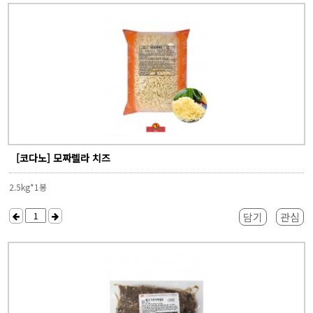
[코다노] 모짜렐라 치즈
2.5kg*1봉
담기
관심