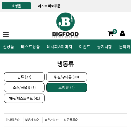
쇼핑몰
리스트 바로주문
0
신상품
베스트상품
레시피&이미지
이벤트
공지사항
문의하
냉동류
밥류 (27)
튀김/구이류 (80)
토핑류 (4)
소스/국물류 (9)
해동/패스트푸드 (41)
판매많은순
낮은가격순
높은가격순
최근등록순