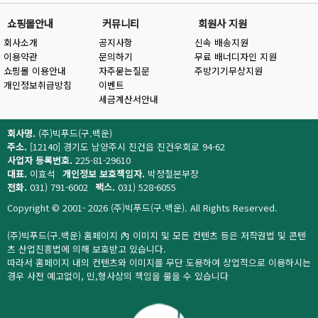
쇼핑몰안내
커뮤니티
회원사 지원
회사소개
공지사항
신속 배송지원
이용약관
문의하기
무료 배너디자인 지원
쇼핑몰 이용안내
자주묻는질문
주방기기무상지원
개인정보취급방침
이벤트
세금계산서안내
회사명.
(주)빅푸드(구.백운)
주소.
[12140] 경기도 남양주시 진건읍 진건우회로 94-62
사업자 등록번호.
225-81-29610
대표.
이효석
개인정보 보호책임자.
박정철본부장
전화.
031) 791-6002
팩스.
031) 528-6055
Copyright © 2001- 2026 (주)빅푸드(구.백운). All Rights Reserved.
(주)빅푸드(구.백운) 홈페이지 內 이미지 및 모든 컨텐츠 등은 저작권법 및 콘텐
츠 산업진흥법에 의해 보호받고 있습니다.
따라서 홈페이지 내의 컨텐츠와 이미지를 무단 도용하여 상업적으로 이용하시는
경우 사전 예고없이, 민,형사상의 책임을 물을 수 있습니다