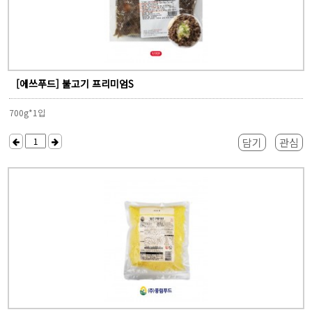
[에쓰푸드] 불고기 프리미엄S
700g*1입
담기
관심