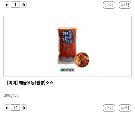
담기
관심
[미미] 해물우동(짬뽕)소스
200g*1입
담기
관심