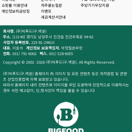
쇼핑몰 이용안내
자주묻는질문
주방기기무상지원
개인정보취급방침
이벤트
세금계산서안내
회사명.
(주)빅푸드(구.백운)
주소.
[12140] 경기도 남양주시 진건읍 진건우회로 94-62
사업자 등록번호.
225-81-29610
대표.
이효석
개인정보 보호책임자.
박정철본부장
전화.
031) 791-6002
팩스.
031) 528-6055
Copyright © 2001- 2026 (주)빅푸드(구.백운). All Rights Reserved.
(주)빅푸드(구.백운) 홈페이지 內 이미지 및 모든 컨텐츠 등은 저작권법 및 콘텐
츠 산업진흥법에 의해 보호받고 있습니다.
따라서 홈페이지 내의 컨텐츠와 이미지를 무단 도용하여 상업적으로 이용하시는
경우 사전 예고없이, 민,형사상의 책임을 물을 수 있습니다