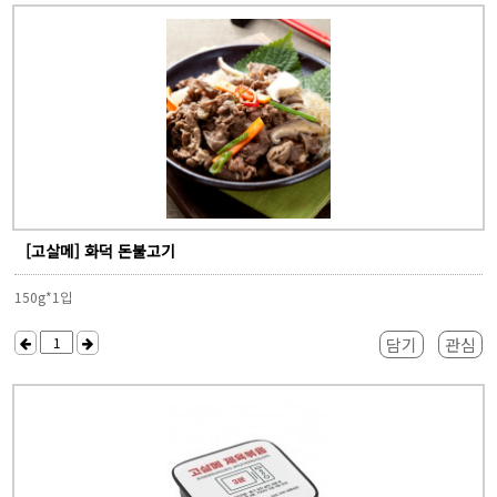
[고살메] 화덕 돈불고기
150g*1입
담기
관심