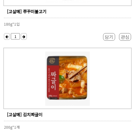
[고살메] 쭈꾸미불고기
180g*1입
담기
관심
[고살메] 김치짜글이
200g*1개