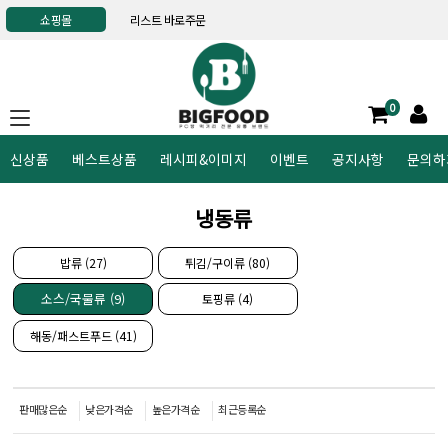
쇼핑몰
리스트 바로주문
0
신상품
베스트상품
레시피&이미지
이벤트
공지사항
문의하
냉동류
밥류 (27)
튀김/구이류 (80)
소스/국물류 (9)
토핑류 (4)
해동/패스트푸드 (41)
판매많은순
낮은가격순
높은가격순
최근등록순