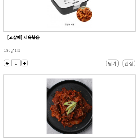
[고살메] 제육볶음
180g*1입
담기
관심