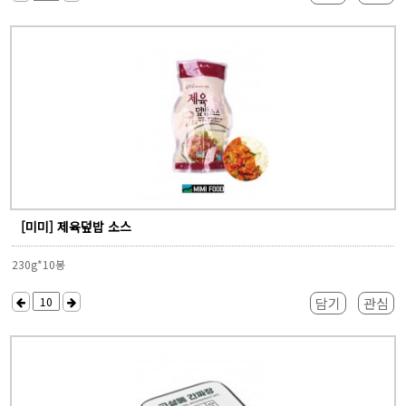
[미미] 제육덮밥 소스
230g*10봉
담기
관심