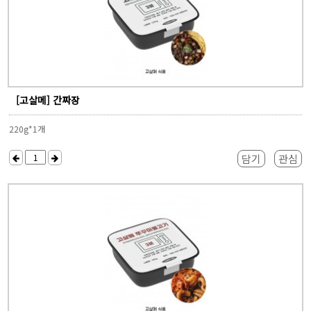
[고살메] 간짜장
220g*1개
담기
관심