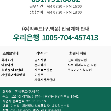
근무시간ㅣAM 07:30 ~ PM 16:00
상담전화ㅣAM 07:30 ~ PM 18:00
(주)빅푸드(구.백운) 입금계좌 안내
우리은행 1005-704-457413
쇼핑몰안내
커뮤니티
회원사 지원
회사소개
공지사항
신속 배송지원
이용약관
문의하기
무료 배너디자인 지원
쇼핑몰 이용안내
자주묻는질문
주방기기무상지원
개인정보취급방침
이벤트
세금계산서안내
회사명.
(주)빅푸드(구.백운)
주소.
[12140] 경기도 남양주시 진건읍 진건우회로 94-62
사업자 등록번호.
225-81-29610
대표.
이효석
개인정보 보호책임자.
박정철본부장
전화.
031) 791-6002
팩스.
031) 528-6055