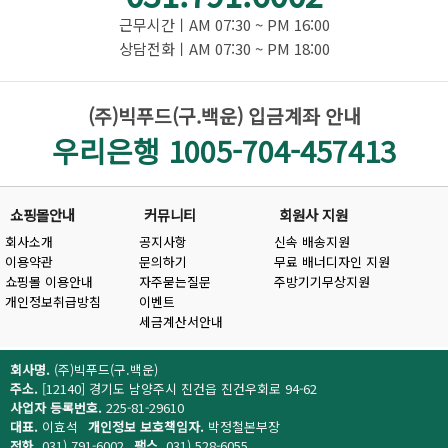
근무시간ㅣAM 07:30 ~ PM 16:00
상담전화ㅣAM 07:30 ~ PM 18:00
(주)빅푸드(구.백운) 입금계좌 안내
우리은행 1005-704-457413
쇼핑몰안내
커뮤니티
회원사 지원
회사소개
공지사항
신속 배송지원
이용약관
문의하기
무료 배너디자인 지원
쇼핑몰 이용안내
자주묻는질문
주방기기무상지원
개인정보취급방침
이벤트
세금계산서안내
회사명.
(주)빅푸드(구.백운)
주소.
[12140] 경기도 남양주시 진건읍 진건우회로 94-62
사업자 등록번호.
225-81-29610
대표.
이효석
개인정보 보호책임자.
박정철본부장
전화.
031) 791-6002
팩스.
031) 528-6055